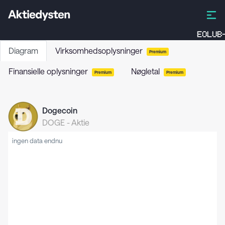
EOLUB-
Diagram
Virksomhedsoplysninger
Premium
Finansielle oplysninger
Nøgletal
Premium
Premium
Dogecoin
DOGE
-
Aktie
ingen data endnu