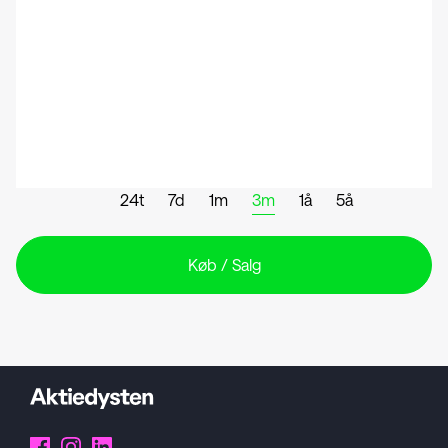
24t
7d
1m
3m
1å
5å
Køb / Salg