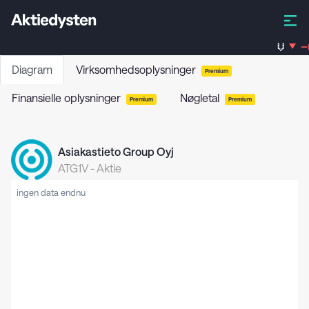
V
-
Diagram
Virksomhedsoplysninger
Premium
Finansielle oplysninger
Nøgletal
Premium
Premium
Asiakastieto Group Oyj
ATG1V
-
Aktie
ingen data endnu