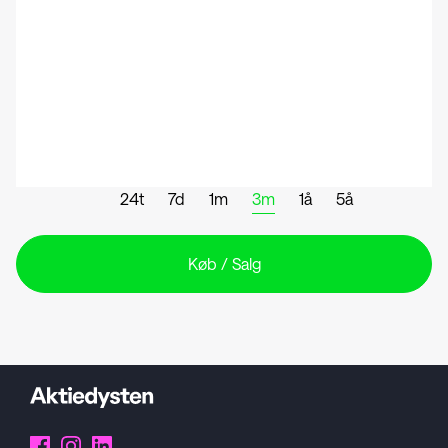
24t
7d
1m
3m
1å
5å
Køb / Salg