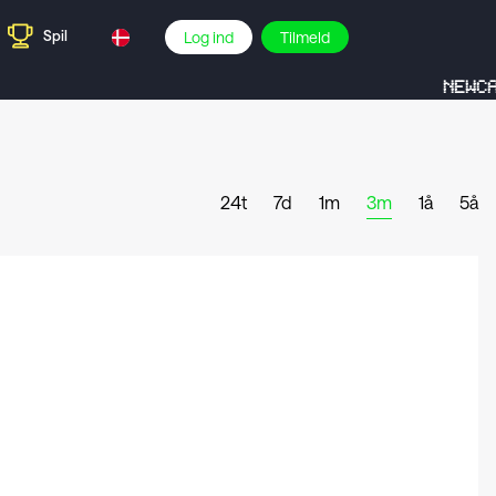
Spil
Log ind
Tilmeld
NEWCA
24t
7d
1m
3m
1å
5å