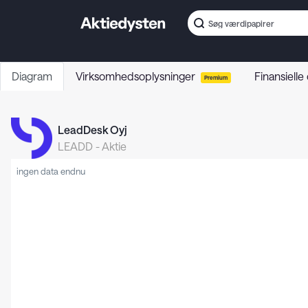
Diagram
Virksomhedsoplysninger
Finansielle
Premium
LeadDesk Oyj
LEADD
-
Aktie
ingen data endnu