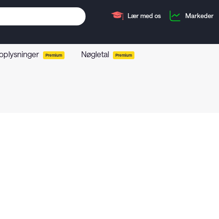
Lær med os
Markeder
 oplysninger
Nøgletal
Premium
Premium