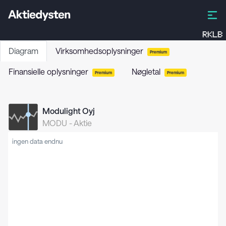
RKLB
Diagram
Virksomhedsoplysninger
Premium
Finansielle oplysninger
Nøgletal
Premium
Premium
Modulight Oyj
MODU
-
Aktie
ingen data endnu