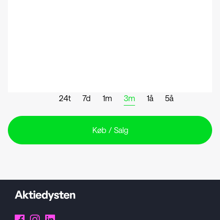
24t
7d
1m
3m
1å
5å
Køb / Salg