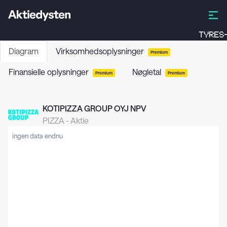
TYRES-
Diagram
Virksomhedsoplysninger
Premium
Finansielle oplysninger
Nøgletal
Premium
Premium
KOTIPIZZA GROUP OYJ NPV
PIZZA
-
Aktie
ingen data endnu