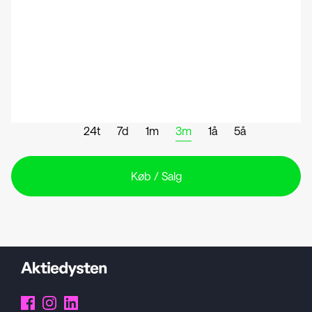
24t
7d
1m
3m
1å
5å
Køb / Salg