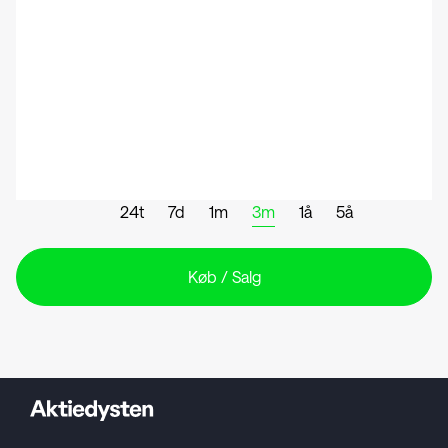
24t
7d
1m
3m
1å
5å
Køb / Salg