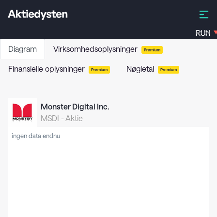
RUN
Diagram
Virksomhedsoplysninger
Premium
Finansielle oplysninger
Nøgletal
Premium
Premium
Monster Digital Inc.
MSDI
-
Aktie
ingen data endnu