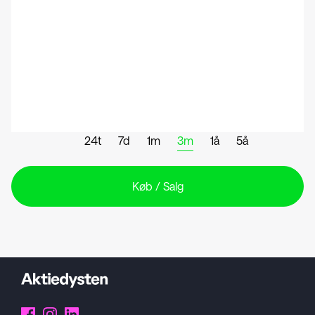
24t
7d
1m
3m
1å
5å
Køb / Salg