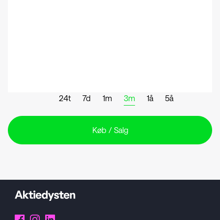
24t
7d
1m
3m
1å
5å
Køb / Salg