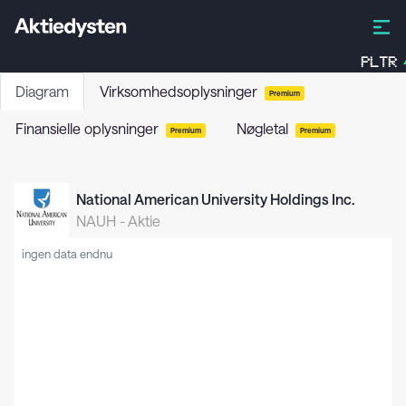
PLTR
Diagram
Virksomhedsoplysninger
Premium
Finansielle oplysninger
Nøgletal
Premium
Premium
National American University Holdings Inc.
NAUH
-
Aktie
ingen data endnu