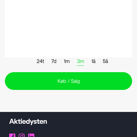
24t
7d
1m
3m
1å
5å
Køb / Salg