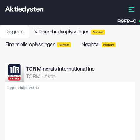
AGFB-C
Diagram
Virksomhedsoplysninger
Premium
Finansielle oplysninger
Nøgletal
Premium
Premium
TOR Minerals International Inc
TORM
-
Aktie
ingen data endnu