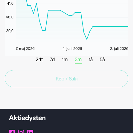
41,0
40,0
39,0
7. maj 2026
4. juni 2026
2. juli 2026
24t
7d
1m
3m
1å
5å
Køb / Salg