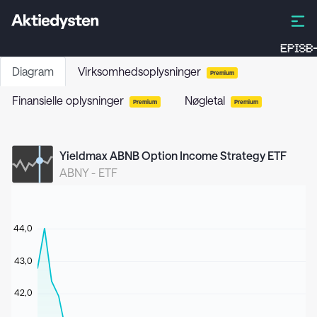
EPISB-
Diagram
Virksomhedsoplysninger
Premium
Finansielle oplysninger
Nøgletal
Premium
Premium
Yieldmax ABNB Option Income Strategy ETF
ABNY
-
ETF
44,0
43,0
42,0