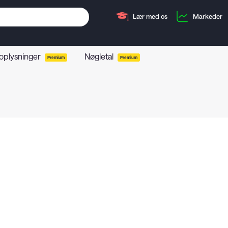
Lær med os
Markeder
 oplysninger
Nøgletal
Premium
Premium