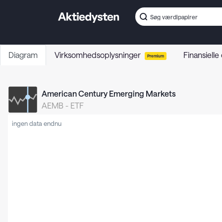
Diagram
Virksomhedsoplysninger
Finansielle
Premium
American Century Emerging Markets
AEMB
-
ETF
ingen data endnu