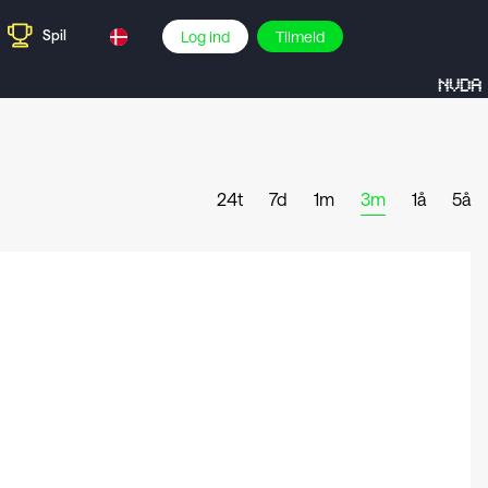
Spil
Log ind
Tilmeld
NVDA
24t
7d
1m
3m
1å
5å