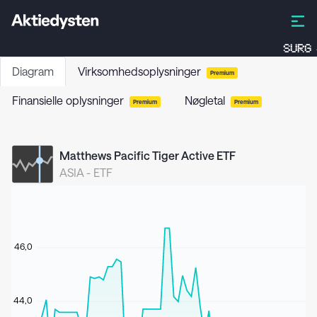
SURG
Diagram
Virksomhedsoplysninger
Premium
Finansielle oplysninger
Nøgletal
Premium
Premium
Matthews Pacific Tiger Active ETF
ASIA
-
ETF
46,0
44,0