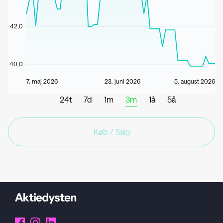
42,0
40,0
7. maj 2026
23. juni 2026
5. august 2026
24t
7d
1m
3m
1å
5å
Køb / Salg