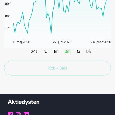
89,0
88,0
87,0
6. maj 2026
22. juni 2026
5. august 2026
24t
7d
1m
3m
1å
5å
Køb / Salg