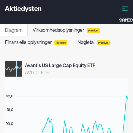
SANIO
Diagram
Virksomhedsoplysninger
Premium
Finansielle oplysninger
Nøgletal
Premium
Premium
Avantis US Large Cap Equity ETF
AVLC
-
ETF
92,0
91,0
90,0