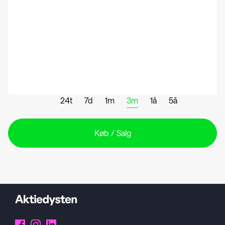
24t
7d
1m
3m
1å
5å
Køb / Salg