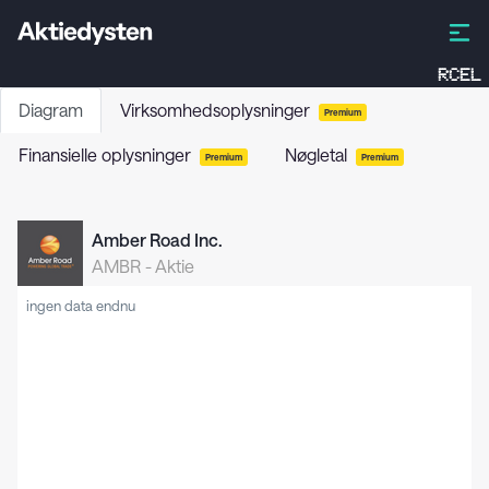
RCEL
Diagram
Virksomhedsoplysninger
Premium
Finansielle oplysninger
Nøgletal
Premium
Premium
Amber Road Inc.
AMBR
-
Aktie
ingen data endnu