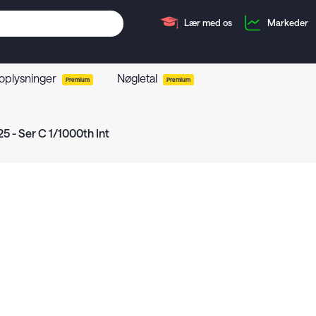
Lær med os
Markeder
 oplysninger
Nøgletal
Premium
Premium
 - Ser C 1/1000th Int