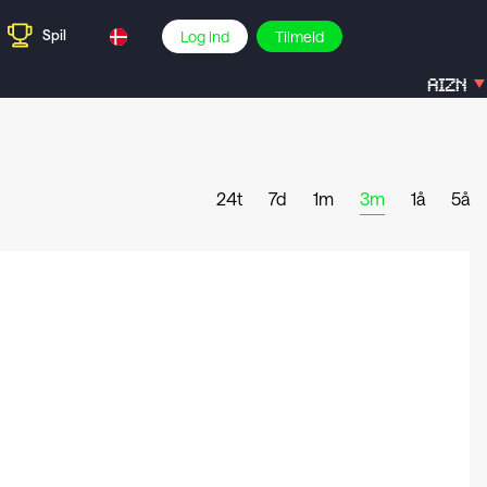
Spil
Log ind
Tilmeld
AIZN
24t
7d
1m
3m
1å
5å