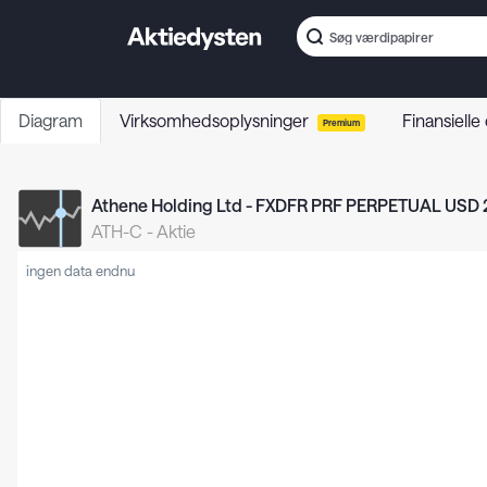
Diagram
Virksomhedsoplysninger
Finansielle
Premium
Athene Holding Ltd - FXDFR PRF PERPETUAL USD 25
ATH-C
-
Aktie
ingen data endnu