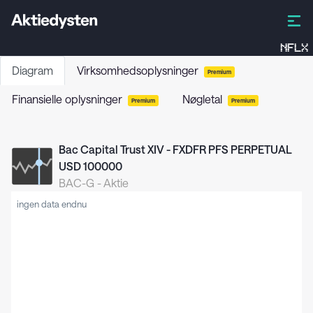
NFLX
Diagram
Virksomhedsoplysninger
Premium
Finansielle oplysninger
Nøgletal
Premium
Premium
Bac Capital Trust XIV - FXDFR PFS PERPETUAL
USD 100000
BAC-G
-
Aktie
ingen data endnu