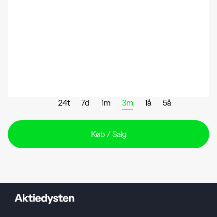
24t
7d
1m
3m
1å
5å
Køb / Salg