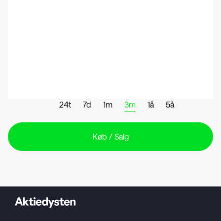
24t
7d
1m
3m
1å
5å
Køb / Salg