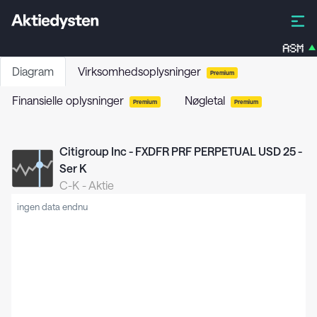
ASM
Diagram
Virksomhedsoplysninger
Premium
Finansielle oplysninger
Nøgletal
Premium
Premium
Citigroup Inc - FXDFR PRF PERPETUAL USD 25 -
Ser K
C-K
-
Aktie
ingen data endnu