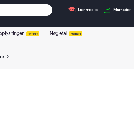
Lær med os
Markeder
 oplysninger
Nøgletal
Premium
Premium
er D