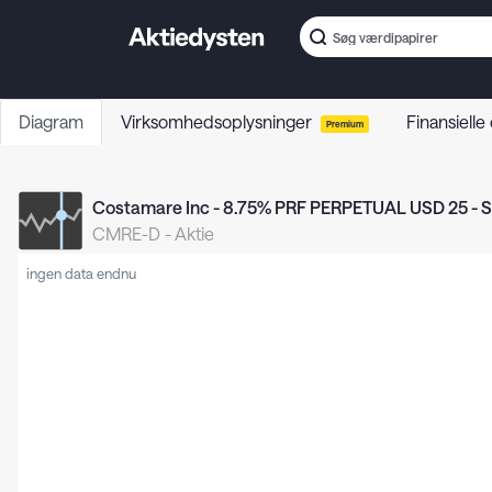
Diagram
Virksomhedsoplysninger
Finansielle
Premium
Costamare Inc - 8.75% PRF PERPETUAL USD 25 - S
CMRE-D
-
Aktie
ingen data endnu