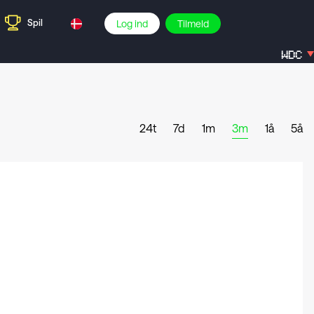
Spil
Log ind
Tilmeld
WDC
24t
7d
1m
3m
1å
5å