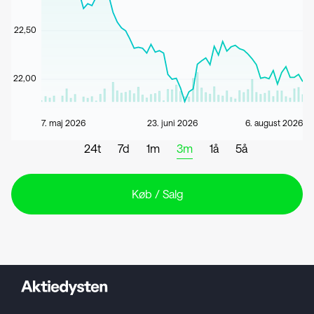
22,50
22,00
7. maj 2026
23. juni 2026
6. august 2026
24t
7d
1m
3m
1å
5å
Køb / Salg