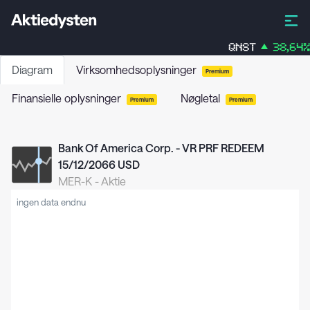
QNST
38,64
%
Diagram
Virksomhedsoplysninger
Premium
Finansielle oplysninger
Nøgletal
Premium
Premium
Bank Of America Corp. - VR PRF REDEEM
15/12/2066 USD
MER-K
-
Aktie
ingen data endnu