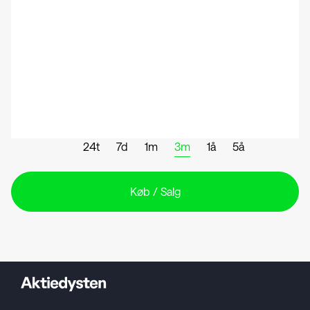
24t
7d
1m
3m
1å
5å
Køb / Salg