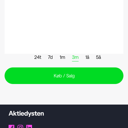
24t
7d
1m
3m
1å
5å
Køb / Salg