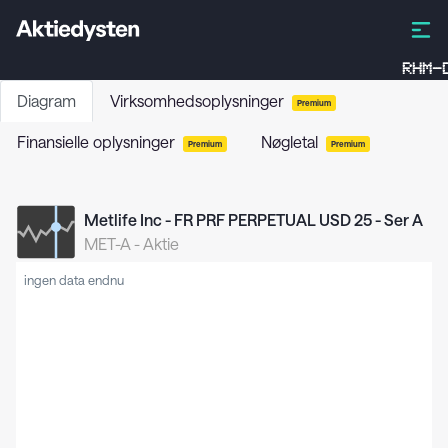
RHM-D
Diagram
Virksomhedsoplysninger
Premium
Finansielle oplysninger
Nøgletal
Premium
Premium
Metlife Inc - FR PRF PERPETUAL USD 25 - Ser A
MET-A
-
Aktie
ingen data endnu