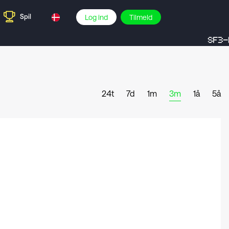
Spil
Log ind
Tilmeld
SF3-D
24t
7d
1m
3m
1å
5å