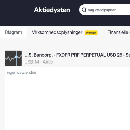
Diagram
Virksomhedsoplysninger
Finansielle
Premium
U.S. Bancorp. - FXDFR PRF PERPETUAL USD 25 - Se
USB-M
-
Aktie
ingen data endnu