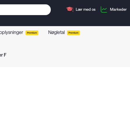
Lær med os
Markeder
 oplysninger
Nøgletal
Premium
Premium
r F