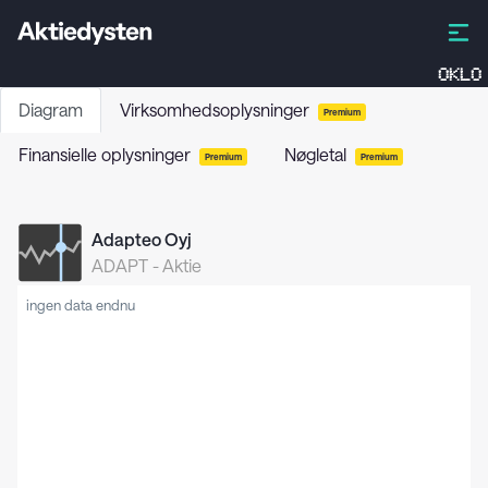
OKLO
Diagram
Virksomhedsoplysninger
Premium
Finansielle oplysninger
Nøgletal
Premium
Premium
Adapteo Oyj
ADAPT
-
Aktie
ingen data endnu