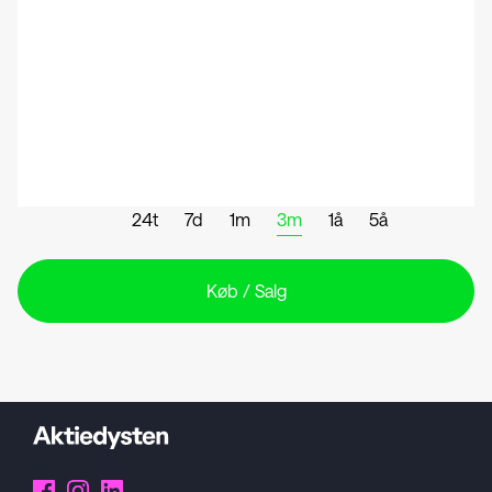
24t
7d
1m
3m
1å
5å
Køb / Salg