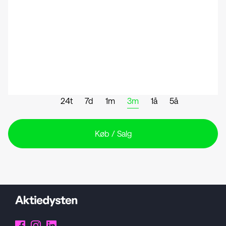
24t
7d
1m
3m
1å
5å
Køb / Salg