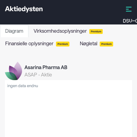
DSV-C
Diagram
Virksomhedsoplysninger
Premium
Finansielle oplysninger
Nøgletal
Premium
Premium
Asarina Pharma AB
ASAP
-
Aktie
ingen data endnu