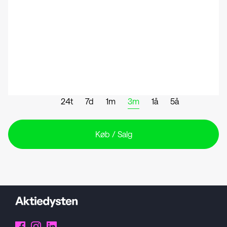
24t
7d
1m
3m
1å
5å
Køb / Salg