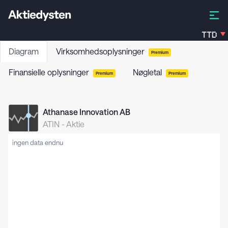
TTD
Diagram
Virksomhedsoplysninger
Premium
Finansielle oplysninger
Nøgletal
Premium
Premium
Athanase Innovation AB
ATIN
-
Aktie
ingen data endnu