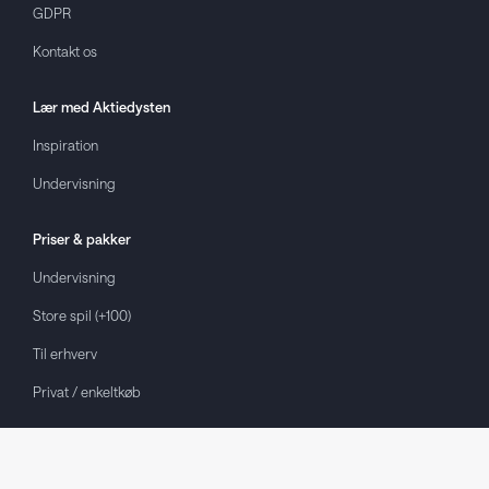
GDPR
Kontakt os
Lær med
Aktiedysten
Inspiration
Undervisning
Priser & pakker
Undervisning
Store spil (+100)
Til erhverv
Privat / enkeltkøb