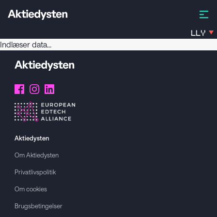
LLY
Indlæser data...
Aktiedysten
Om
Aktiedysten
Privatlivspolitik
Om cookies
Brugsbetingelser