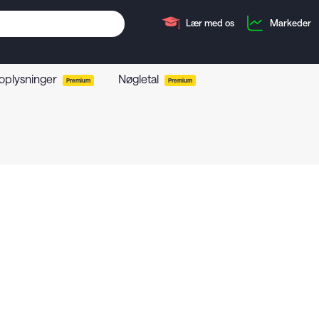
Lær med os
Markeder
 oplysninger
Nøgletal
Premium
Premium