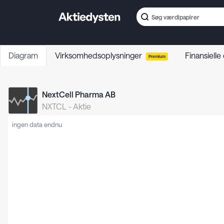
Diagram
Virksomhedsoplysninger
Finansielle
Premium
NextCell Pharma AB
NXTCL
-
Aktie
ingen data endnu