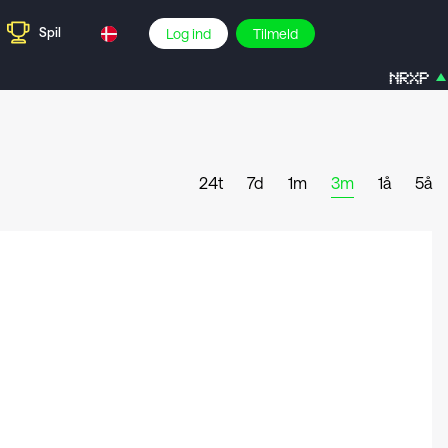
Spil
Log ind
Tilmeld
NRXP
24t
7d
1m
3m
1å
5å