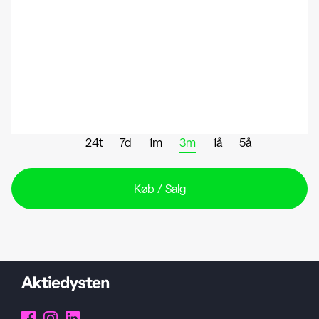
24t
7d
1m
3m
1å
5å
Køb / Salg