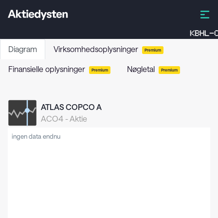
KBHL-C
Diagram
Virksomhedsoplysninger
Premium
Finansielle oplysninger
Nøgletal
Premium
Premium
ATLAS COPCO A
ACO4
-
Aktie
ingen data endnu